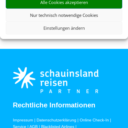
Alle Cookies akzeptieren
Mietwagen
Nur technisch notwendige Cookies
Einstellungen ändern
Rechtliche Informationen
Impressum
|
Datenschutzerklärung
|
Online Check-In
|
Service
|
AGB
|
Blacklisted Airlines
|