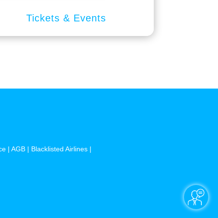
Tickets & Events
ce
|
AGB
|
Blacklisted Airlines
|