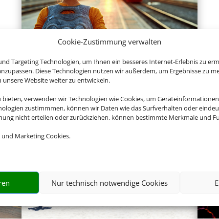
Cookie-Zustimmung verwalten
Hotel und Bahn
nd Targeting Technologien, um Ihnen ein besseres Internet-Erlebnis zu erm
 anzupassen. Diese Technologien nutzen wir außerdem, um Ergebnisse zu m
nsere Website weiter zu entwickeln.
u bieten, verwenden wir Technologien wie Cookies, um Geräteinformationen
nologien zustimmmen, können wir Daten wie das Surfverhalten oder eindeut
Empfehlungen für Ihre Reise
mmung nicht erteilen oder zurückziehen, können bestimmte Merkmale und Fu
Sinnvolle Extras, die oft dazu gebucht werden.
 und Marketing Cookies.
ren
Nur technisch notwendige Cookies
E