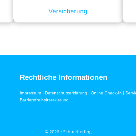
Versicherung
Rechtliche Informationen
Impressum
|
Datenschutzerklärung
|
Online Check-In
|
Servi
Barrierefreiheitserklärung
© 2026 • Schmetterling