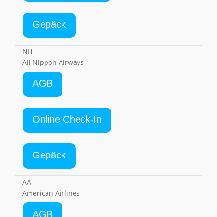
Gepäck
NH
All Nippon Airways
AGB
Online Check-In
Gepäck
AA
American Airlines
AGB