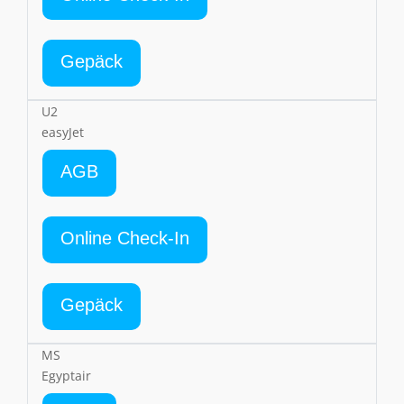
Gepäck
U2
easyJet
AGB
Online Check-In
Gepäck
MS
Egyptair